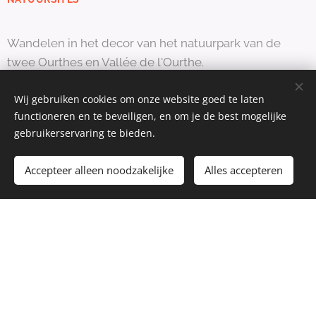
Wandelen in het decor van het natuurpark van de
twee Ourthes en Vallée de l'Ourthe.
Wij gebruiken cookies om onze website goed te laten
functioneren en te beveiligen, en om je de best mogelijke
LUPULUS + AANDENKEN
gebruikerservaring te bieden.
Een rasecht Ardennen streekbier en blijvend
Accepteer alleen noodzakelijke
Alles accepteren
aandenken voor alle deelnemers.
HOE KAN JE
DEELNEMEN?