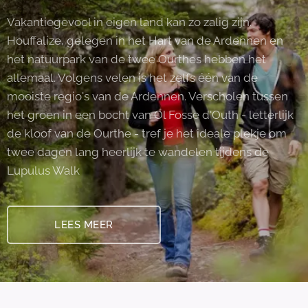
Vakantiegevoel in eigen land kan zo zalig zijn.
Houffalize, gelegen in het Hart van de Ardennen en
het natuurpark van de twee Ourthes hebben het
allemaal. Volgens velen is het zelfs één van de
mooiste regio's van de Ardennen. Verscholen tussen
het groen in een bocht van Ol Fosse d'Outh - letterlijk
de kloof van de Ourthe - tref je het ideale plekje om
twee dagen lang heerlijk te wandelen tijdens de
Lupulus Walk
LEES MEER