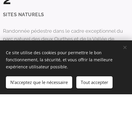
SITES NATURELS
Randonnée pédestre dans le cadre exceptionnel du
parc naturel des deux Ourthes et de la Vallée de
l'Ourthe.
Ce site utilise des cookies pour permettre le bon
fonctionnement, la sécurité, et vous offrir la meilleure
1
expérience utilisateur possible.
N'acceptez que le nécessaire
Tout accepter
LUPULUS + SOUVENIR
Une authentique bière régionale ardennaise et un
souvenir inoubliable pour tous les participants.