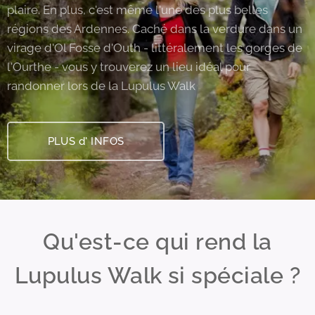
plaire. En plus, c'est même l'une des plus belles
régions des Ardennes. Caché dans la verdure dans un
virage d'Ol Fosse d'Outh - littéralement les gorges de
l'Ourthe - vous y trouverez un lieu idéal pour
randonner lors de la Lupulus Walk
PLUS d' INFOS
Qu'est-ce qui rend la
Lupulus Walk si spéciale ?