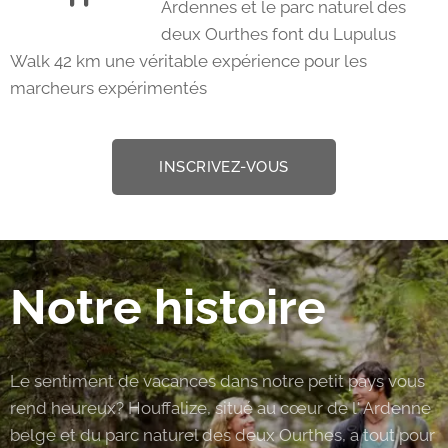
Ardennes et le parc naturel des
deux Ourthes font du Lupulus
Walk 42 km une véritable expérience pour les
marcheurs expérimentés
INSCRIVEZ-VOUS
Notre histoire
Le sentiment de vacances dans notre petit pays vous
rend heureux? Houffalize, situé au cœur de l' Ardenne
belge et du parc naturel des deux Ourthes, a tout pour