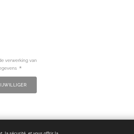
de verwerking van
 gegevens
IJWILLIGER
 la sécurité, et vous offrir la
den.