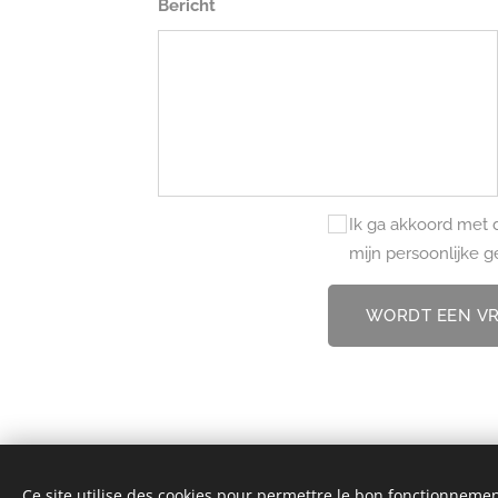
Bericht
Ik ga akkoord met 
mijn persoonlijke
WORDT EEN VR
Ce site utilise des cookies pour permettre le bon fonctionnement,
© 2026 Lupulus Walk | Alle rechten voorbehou